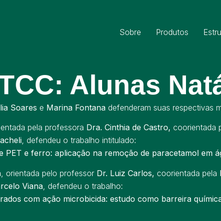
Sobre
Produtos
Estr
TCC: Alunas Natá
lia Soares
e
Marina Fontana
defenderam suas respectivas m
rientada pela professora
Dra. Cinthia de Castro,
coorientada 
acheli
, defendeu o trabalho intitulado:
de PET e ferro: aplicação na remoção de paracetamol em á
a
, orientada pelo professor
Dr. Luiz Carlos,
coorientada pela
rcelo Viana
, defendeu o trabalho:
ados com ação microbicida: estudo como barreira química